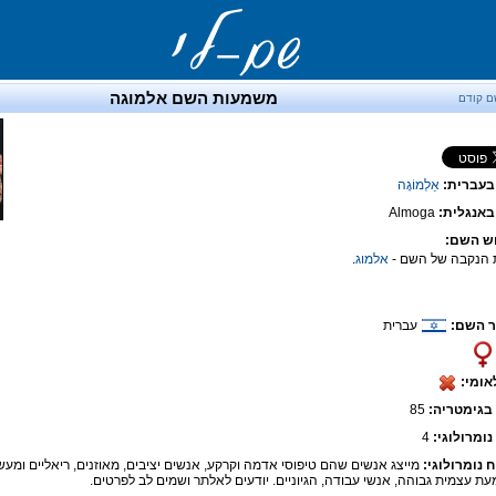
משמעות השם אלמוגה
ם קודם
בעברית:
אַלְמוֹגָה
אנגלית:
Almoga
ש השם:
 הנקבה של השם -
אלמוג
.
 השם:
עברית
אומי:
בגימטריה:
85
נומרולוגי:
4
ח נומרולוגי:
מייצג אנשים שהם טיפוסי אדמה וקרקע, אנשים יציבים, מאוזנים, ריאליים ומעש
ת עצמית גבוהה, אנשי עבודה, הגיוניים. יודעים לאלתר ושמים לב לפרטים.