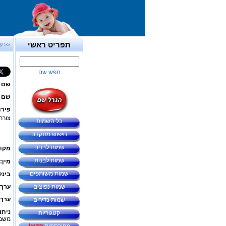
תפריט ראשי
<< ש
חפש שם
שם 
שם ב
פירו
צורת
כל השמות
חיפוש מתקדם
שמות לבנים
מקור
שמות לבנות
מין:
שמות משותפים
בינל
שמות נפוצים
ערך 
ערך 
שמות נדירים
ניתו
קטגוריות
משמע