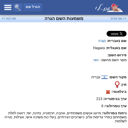
כל השמות
הגרל שם
חיפוש מתקדם
משמעות השם הגרה
<< שם קודם
שם הבא >>
שמות לבנים
שמות לבנות
שם בעברית:
הָגָרָה
שמות משותפים
שם באנגלית:
Hagara
שמות נפוצים
פירוש השם:
שמות נדירים
מקור השם מהשם -
הגר
.
קטגוריות
מקור השם:
עברית
חדש!
מפורסמים
מין:
נומרולוגיה
בינלאומי:
הוסף שם
ערך בגימטריה:
213
צור קשר
ערך נומרולוגי:
6
ניתוח נומרולוגי:
מייצג אנשים משפחתיים, אהבה, הרמוניה, נתינה, יופי, דאגה לזולת.
פייסבוק
משפחתם בסדר עדיפות עליון. כישרוניים ויצירתיים, בעלי כוח משיכה אישי, אצילות, נטייה
לשלמות.