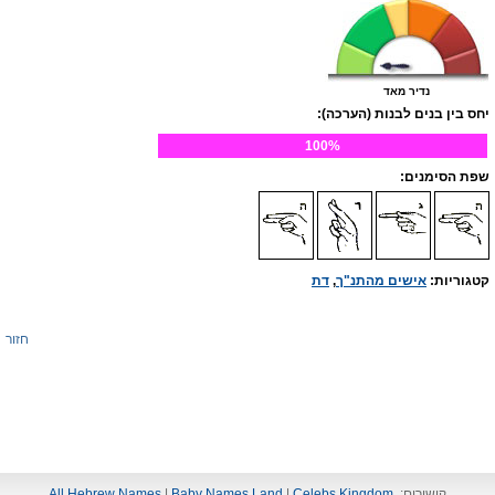
נדיר מאד
יחס בין בנים לבנות (הערכה):
100%
שפת הסימנים:
קטגוריות:
אישים מהתנ"ך
,
דת
חזור
קישורים:
Celebs Kingdom
|
Baby Names Land
|
All Hebrew Names