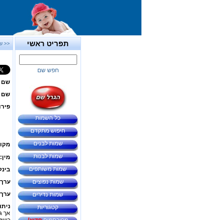
תפריט ראשי
<< ש
חפש שם
שם 
שם ב
פירו
כל השמות
חיפוש מתקדם
שמות לבנים
מקור
שמות לבנות
מין:
שמות משותפים
בינל
שמות נפוצים
ערך 
ערך 
שמות נדירים
ניתו
קטגוריות
אך ג