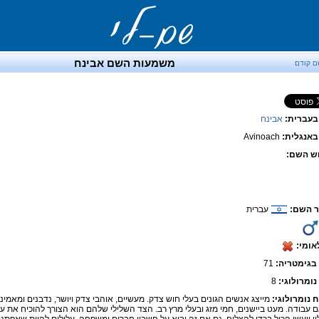
משמעות השם אבינח
ם קודם
בעברית:
אבינח
אנגלית:
Avinoach
ש השם:
 השם:
עברית
אומי:
בגימטריה:
71
נומרולוגי:
8
ח נומרולוגי:
מייצג אנשים הגונים בעלי חוש צדק. מעשיים, אוהבי צדק ויושר, נדבנים ומאמינים
ם עבודה. מעט ביישנים, חמי מזג ובעלי מרץ רב. הצד השלילי שלהם הוא הצורך להוכיח את ע