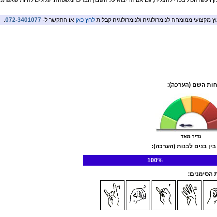
ון ויעשו הכול בכדי להצליח, גם אם זה יבוא על חשבון חברים ומשפחה. עלולים להיות שאפתני
וץ מקצועי ממומחה לנומרולוגיה ולנומרולוגיה קבלית
לחץ כאן
או התקשר ל-
072-3401077
.
ות השם (הערכה):
נדיר מאד
בין בנים לבנות (הערכה):
100%
הסימנים: