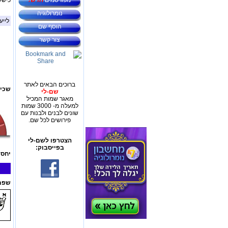
מפורסמים
חדש!
כישל
נומרולוגיה
לייע
הוסף שם
צור קשר
ברוכים הבאים לאתר
שכיח
שם-לי
מאגר שמות המכיל
למעלה מ- 3000 שמות
שונים לבנים ולבנות עם
פירושים לכל שם.
הצטרפו לשם-לי
בפייסבוק:
יחס 
שפת 