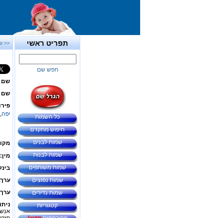
תפריט ראשי
<< ש
חפש שם
שם 
שם ב
פירו
יפה
,
כל השמות
חיפוש מתקדם
שמות לבנים
מקור
שמות לבנות
מין:
שמות משותפים
בינל
שמות נפוצים
ערך 
ערך 
שמות נדירים
ניתו
קטגוריות
אנשי