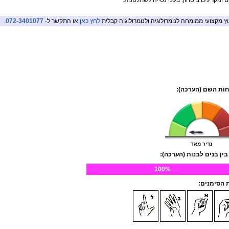
ם ומקרינים ביטחון. בעלי נטייה לשתלטנות.
וץ מקצועי ממומחה לנומרולוגיה ולנומרולוגיה קבלית
לחץ כאן
או התקשר ל-
072-3401077
.
ות השם (הערכה):
נדיר מאד
בין בנים לבנות (הערכה):
100%
הסימנים: