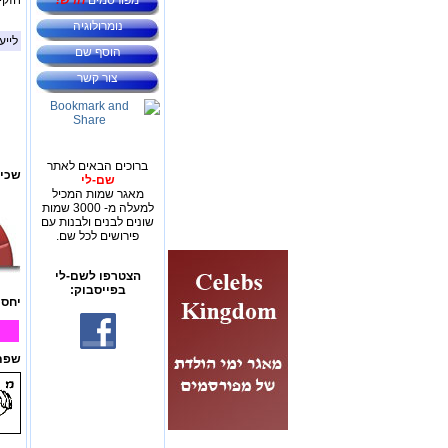
מפורסמים
חדש!
חזקי
נומרולוגיה
לייע
הוסף שם
צור קשר
ברוכים הבאים לאתר
שכיח
שם-לי
מאגר שמות המכיל
למעלה מ- 3000 שמות
שונים לבנים ולבנות עם
פירושים לכל שם.
הצטרפו לשם-לי
בפייסבוק:
יחס 
שפת 