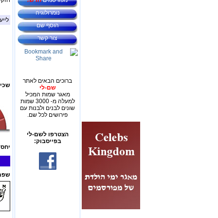
מפורסמים
חדש!
חזקי
נומרולוגיה
לייע
הוסף שם
צור קשר
ברוכים הבאים לאתר
שכיח
שם-לי
מאגר שמות המכיל
למעלה מ- 3000 שמות
שונים לבנים ולבנות עם
פירושים לכל שם.
הצטרפו לשם-לי
בפייסבוק:
יחס 
שפת 