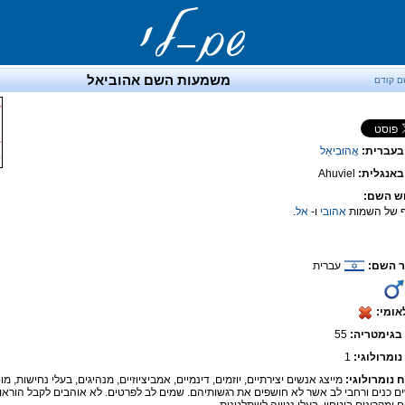
משמעות השם אהוביאל
ם קודם
בעברית:
אֲהוּבִיאֵל
אנגלית:
Ahuviel
ש השם:
ף של השמות
אהובי
ו-
אל
.
 השם:
עברית
אומי:
בגימטריה:
55
נומרולוגי:
1
ח נומרולוגי:
מייצג אנשים יצירתיים, יוזמים, דינמיים, אמביציוזיים, מנהיגים, בעלי נחישות, מ
ם כנים ורחבי לב אשר לא חושפים את רגשותיהם. שמים לב לפרטים. לא אוהבים לקבל הוראות