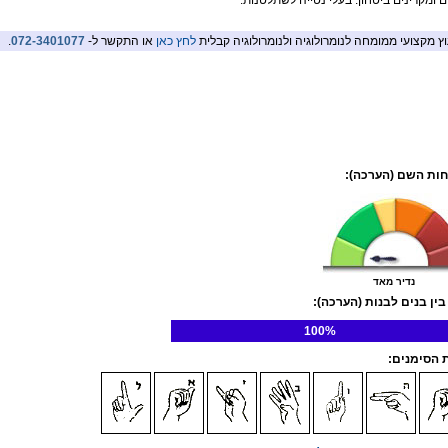
ם ומקרינים ביטחון. בעלי נטייה לשתלטנות.
וץ מקצועי ממומחה לנומרולוגיה ולנומרולוגיה קבלית
לחץ כאן
או התקשר ל-
072-3401077
.
ות השם (הערכה):
נדיר מאד
בין בנים לבנות (הערכה):
100%
הסימנים: