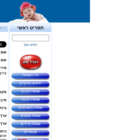
תפריט ראשי
<< ש
חפש שם
שם 
שם ב
פירו
צירו
כל השמות
חיפוש מתקדם
שמות לבנים
מקור
שמות לבנות
מין:
שמות משותפים
בינל
שמות נפוצים
ערך 
ערך 
שמות נדירים
ניתו
קטגוריות
אנשי