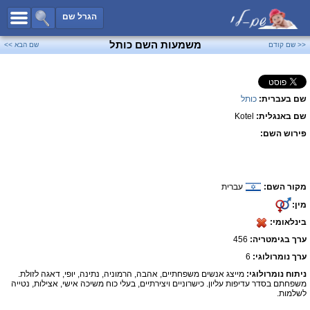
כל השמות
הגרל שם
חיפוש מתקדם
משמעות השם כותל
<< שם קודם
שם הבא >>
שמות לבנים
שמות לבנות
שם בעברית:
כותל
שמות משותפים
שם באנגלית:
Kotel
שמות נפוצים
פירוש השם:
שמות נדירים
קטגוריות
מקור השם:
עברית
חדש!
מפורסמים
מין:
נומרולוגיה
בינלאומי:
הוסף שם
ערך בגימטריה:
456
צור קשר
ערך נומרולוגי:
6
ניתוח נומרולוגי:
מייצג אנשים משפחתיים, אהבה, הרמוניה, נתינה, יופי, דאגה לזולת.
פייסבוק
משפחתם בסדר עדיפות עליון. כישרוניים ויצירתיים, בעלי כוח משיכה אישי, אצילות, נטייה
לשלמות.