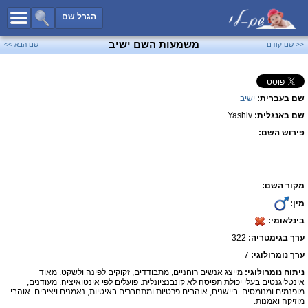
כל השמות
הגרל שם
חיפוש מתקדם
משמעות השם ישיב
<< שם קודם
שם הבא >>
שמות לבנים
שמות לבנות
שם בעברית:
ישיב
שמות משותפים
שם באנגלית:
Yashiv
שמות נפוצים
פירוש השם:
שמות נדירים
קטגוריות
מקור השם:
חדש!
מפורסמים
מין:
נומרולוגיה
בינלאומי:
הוסף שם
ערך בגימטריה:
322
צור קשר
ערך נומרולוגי:
7
ניתוח נומרולוגי:
מייצג אנשים רוחניים, מתבודדים, זקוקים לפינה ולשקט. מאוד
פייסבוק
אינטליגנטים בעלי יכולת תפיסה לא קונבנציונלית. פועלים לפי אינטואיציה. מעודנים,
מופנמים ומנומסים. ביישנים, אוהבים פרטיות ומתחברים באיטיות, נאמנים ויציבים. אוהבי
מוזיקה ואמנות.