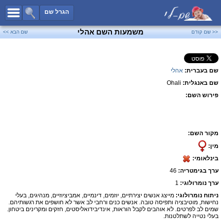
כל השמות
הגרל שם
חיפוש מתקדם
משמעות השם אהלי
<< שם קודם
שם הבא >>
שמות לבנים
שמות לבנות
שם בעברית:
אהלי
שמות משותפים
שם באנגלית:
Ohali
שמות נפוצים
פירוש השם:
שמות נדירים
קטגוריות
מקור השם:
חדש!
מפורסמים
מין:
נומרולוגיה
בינלאומי:
הוסף שם
ערך בגימטריה:
46
צור קשר
ערך נומרולוגי:
1
ניתוח נומרולוגי:
מייצג אנשים יצירתיים, יוזמים, דינמיים, אמביציוזיים, מנהיגים, בעלי
פייסבוק
נחישות, מוטיבציה ותפיסה טובה. אנשים כנים ורחבי לב אשר לא חושפים את רגשותיהם.
שמים לב לפרטים. לא אוהבים לקבל הוראות, אינדיבידואליסטים, חזקים ומקרינים ביטחון.
בעלי נטייה לשתלטנות.