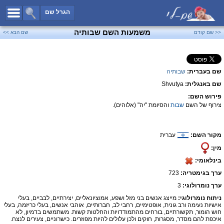
כל השמות
הגרל שם
חיפוש מתקדם
משמעות השם שבותיה
<< שם קודם
שם הבא >>
שמות לבנים
שמות לבנות
שם בעברית:
שבותיה
שמות משותפים
שם באנגלית:
Shvutya
שמות נפוצים
פירוש השם:
שמות נדירים
צירוף של השם
שבות
והסיומת "יה" (אלוהים).
קטגוריות
מקור השם:
עברית
חדש!
מפורסמים
מין:
נומרולוגיה
בינלאומי:
הוסף שם
ערך בגימטריה:
723
צור קשר
ערך נומרולוגי:
3
ניתוח נומרולוגי:
מייצג אנשים בני מזל ושפע, אמוציונאליים, יצירתיים, לבביים, בעלי
פייסבוק
אישיות נעימה ורב גונית, אופטימיים, רחבי לב, חברותיים, אוהבי אנשים, בעלי כריזמה, בעלי
חוש הומור, תקשורתיים, בורחים מהתמודדויות והחלטות קשות. משתמשים בדמיון, לא
איכפת להם מסדר, מסגרות, חוקים ולכן עלולים להיות מפוזרים. כישרוניים, צעירים לנצח.