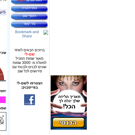
מפורסמים
חדש!
וידיד
נומרולוגיה
לייע
הוסף שם
צור קשר
ברוכים הבאים לאתר
שכיח
שם-לי
מאגר שמות המכיל
למעלה מ- 3000 שמות
שונים לבנים ולבנות עם
פירושים לכל שם.
הצטרפו לשם-לי
בפייסבוק:
יחס 
שפת 