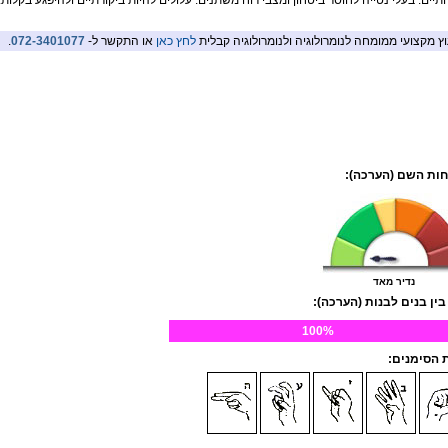
ותיים. בעלי נטייה לחוסר ביטחון ומצבי רוח משתנים. עלולים להיות ביקורתיים ולהיפגע בקלות.
וץ מקצועי ממומחה לנומרולוגיה ולנומרולוגיה קבלית
לחץ כאן
או התקשר ל-
072-3401077
.
ות השם (הערכה):
נדיר מאד
בין בנים לבנות (הערכה):
100%
הסימנים: