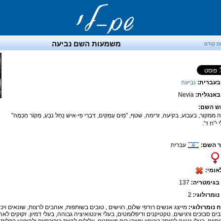
משמעות השם נביעה
ם קודם
בעברית:
נביעה
אנגלית:
Nevia
ש השם:
 ממקור, בעבוע, בקיעה, זרימה, שטף, "מַיִם עֲמֻקִּים, דִּבְרֵי פִי-אִישׁ נַחַל נֹבֵעַ, מְקוֹר חָכְמָה"
י"ח ד'.
 השם:
עברית
אומי:
בגימטריה:
137
נומרולוגי:
2
ח נומרולוגי:
מייצג אנשים רודפי שלום, רגישים , טובים בשותפות, אוהבים לרצות, שונאים ויכוח
ים סבוכים ורגישים. טקטיקנים ודיפלומטים, בעלי אינטואיציה גבוהה, בעלי דמיון. זקוקים לא