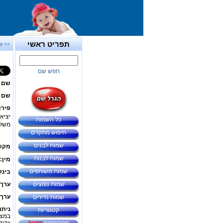
תפריט ראשי
<< ש
חפש שם
שם 
שם ב
פירו
יציאה
כל השמות
משלי 
חיפוש מתקדם
שמות לבנים
מקור
שמות לבנות
מין:
שמות משותפים
בינל
שמות נפוצים
ערך 
ערך 
שמות נדירים
ניתו
קטגוריות
במצב