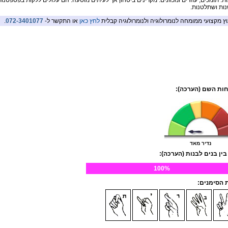
ת. תומכים, עוזרים ומכוונים. מקרינים ביטחון אך לעיתים מוטעה. הם עלולים ללקות בפטפטנות,
ות ושתלטנות.
וץ מקצועי ממומחה לנומרולוגיה ולנומרולוגיה קבלית
לחץ כאן
או התקשר ל-
072-3401077
.
ות השם (הערכה):
נדיר מאד
בין בנים לבנות (הערכה):
100%
הסימנים: