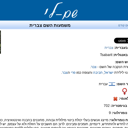
משמעות השם צברית
ם קודם
בעברית:
צברית
אנגלית:
Tsabarit
ש השם:
צבר
.
ישראל
,
חביבה
וחצופה כמו
פרי
ה
צבר
.
 השם:
עברית
אומי:
בגימטריה:
702
נומרולוגי:
9
ח נומרולוגי:
מייצג אנשים בעלי יכולת ביטוי מילולית גבוהה, מחוננים בהבנה ואינטואיציה, כר
ה לחדש ולהתחדש, דינמיים, תומכים ומבינים. לרוב הם חושבים על הזולת ולא על עצמם, יש ל