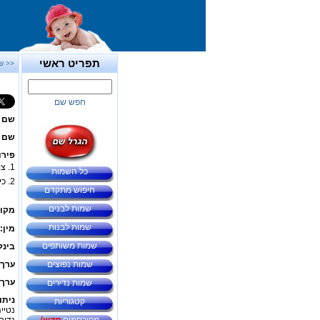
תפריט ראשי
<< ש
חפש שם
שם 
שם ב
פירו
1. צורת הנקבה של השם -
כל השמות
2. כינוי לילידת
חיפוש מתקדם
שמות לבנים
מקור
שמות לבנות
מין:
שמות משותפים
בינל
שמות נפוצים
ערך 
ערך 
שמות נדירים
ניתו
קטגוריות
נטיי