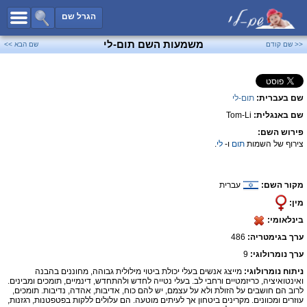
כל השמות
הגרל שם
חיפוש מתקדם
משמעות השם תום-לי
<< שם קודם
שם הבא >>
שמות לבנים
שמות לבנות
שם בעברית:
תום-לי
שמות משותפים
שם באנגלית:
Tom-Li
שמות נפוצים
פירוש השם:
שמות נדירים
צירוף של השמות
תום
ו-
לי
.
קטגוריות
מקור השם:
עברית
חדש!
מפורסמים
מין:
נומרולוגיה
בינלאומי:
הוסף שם
ערך בגימטריה:
486
צור קשר
ערך נומרולוגי:
9
ניתוח נומרולוגי:
מייצג אנשים בעלי יכולת ביטוי מילולית גבוהה, מחוננים בהבנה
פייסבוק
ואינטואיציה, כריזמטיים ורחבי לב. בעלי נטייה לחדש ולהתחדש, דינמיים, תומכים ומבינים.
לרוב הם חושבים על הזולת ולא על עצמם, יש להם כוח, אדיבות, אהדה, נדיבות. תומכים,
עוזרים ומכוונים. מקרינים ביטחון אך לעיתים מוטעה. הם עלולים ללקות בפטפטנות, רגזנות,