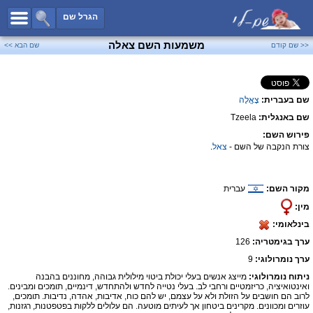
כל השמות
הגרל שם
חיפוש מתקדם
משמעות השם צאלה
<< שם קודם
שם הבא >>
שמות לבנים
שמות לבנות
שם בעברית:
צֶאֱלָה
שמות משותפים
שם באנגלית:
Tzeela
שמות נפוצים
פירוש השם:
שמות נדירים
צורת הנקבה של השם -
צאל
.
קטגוריות
מקור השם:
עברית
חדש!
מפורסמים
מין:
נומרולוגיה
בינלאומי:
הוסף שם
ערך בגימטריה:
126
צור קשר
ערך נומרולוגי:
9
ניתוח נומרולוגי:
מייצג אנשים בעלי יכולת ביטוי מילולית גבוהה, מחוננים בהבנה
פייסבוק
ואינטואיציה, כריזמטיים ורחבי לב. בעלי נטייה לחדש ולהתחדש, דינמיים, תומכים ומבינים.
לרוב הם חושבים על הזולת ולא על עצמם, יש להם כוח, אדיבות, אהדה, נדיבות. תומכים,
עוזרים ומכוונים. מקרינים ביטחון אך לעיתים מוטעה. הם עלולים ללקות בפטפטנות, רגזנות,