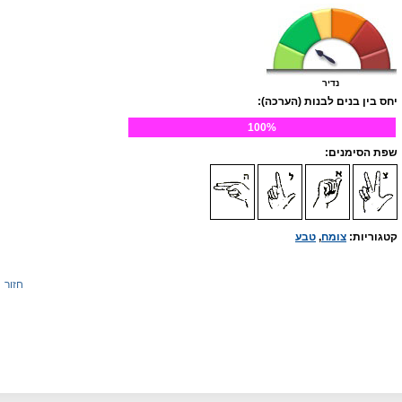
נדיר
יחס בין בנים לבנות (הערכה):
100%
שפת הסימנים:
קטגוריות:
צומח
,
טבע
חזור