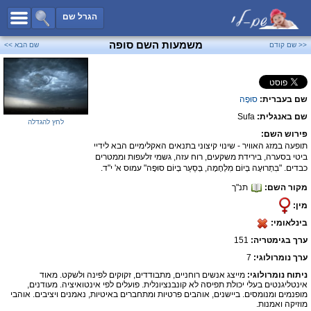
כל השמות
הגרל שם
חיפוש מתקדם
משמעות השם סופה
<< שם קודם
שם הבא >>
שמות לבנים
שמות לבנות
שם בעברית:
סוּפָה
שמות משותפים
שם באנגלית:
Sufa
שמות נפוצים
לחץ להגדלה
פירוש השם:
שמות נדירים
תופעה במזג האוויר - שינוי קיצוני בתנאים האקלימיים הבא לידיי
ביטי בסערה, בירידת משקעים, רוח עזה, גשמי זלעפות וממטרים
קטגוריות
כבדים. "בִּתְרוּעָה בְּיוֹם מִלְחָמָה, בְּסַעַר בְּיוֹם סוּפָה" עמוס א' י"ד.
מקור השם:
תנ"ך
חדש!
מפורסמים
מין:
נומרולוגיה
בינלאומי:
הוסף שם
ערך בגימטריה:
151
צור קשר
ערך נומרולוגי:
7
ניתוח נומרולוגי:
מייצג אנשים רוחניים, מתבודדים, זקוקים לפינה ולשקט. מאוד
פייסבוק
אינטליגנטים בעלי יכולת תפיסה לא קונבנציונלית. פועלים לפי אינטואיציה. מעודנים,
מופנמים ומנומסים. ביישנים, אוהבים פרטיות ומתחברים באיטיות, נאמנים ויציבים. אוהבי
מוזיקה ואמנות.