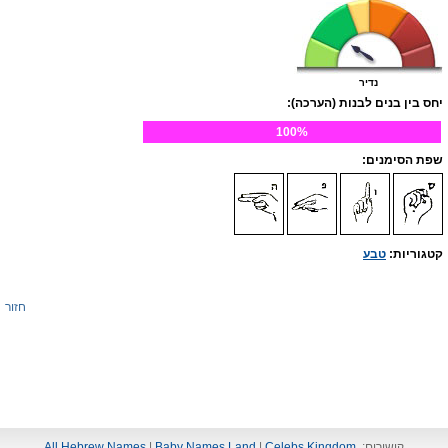
נדיר
יחס בין בנים לבנות (הערכה):
100%
שפת הסימנים:
קטגוריות:
טבע
חזור
קישורים:
Celebs Kingdom
|
Baby Names Land
|
All Hebrew Names