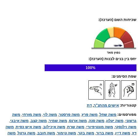
שכיחות השם (הערכה):
נפוץ מאד
יחס בין בנים לבנות (הערכה):
100%
שפת הסימנים:
קטגוריות:
אישים מהתנ"ך
,
דת
מפורסמים:
משה שחל
,
משה פרץ
,
משה פרסטר
,
משה לוי
,
משה מזרחי
,
משה
גרשוני
,
משה יעלון
,
משה סנה
,
משה ארנס
,
משה שמיר
,
משה קצב
,
משה איבגי
,
משה וילנסקי
,
משה מונטיפיורי
,
משה שרת
,
משה איכילוב
,
משה איש כסית
,
משה
דץ
,
משה דיין
,
משה ברור
,
משה בקר
,
משה טימור
,
משה חובב
,
משה גרטל
,
משה