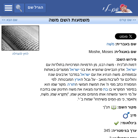
כל השמות
הגרל שם
חיפוש מתקדם
משמעות השם משה
<< שם קודם
שם הבא >>
שמות לבנים
שמות לבנות
שם בעברית:
מֹשֶׁה
שמות משותפים
שם באנגלית:
Moshe, Moses
שמות נפוצים
לחץ להגדלה
פירוש השם:
שמות נדירים
דמות תנ"כית - משה רבנו, מן הדמויות המרכזיות בתולדות עם
ישראל
. אדון הנביאים שהוציא את בני
ישראל
ממצרים באותות
קטגוריות
ובמופתים. משה הנהיג את עם
ישראל
במדבר ארבעים שנה
והוליכם עד לערבות מואב - על גבול ה
ארץ
המובטחת. לפי
חדש!
מפורסמים
המסורת כתב מפי ה' את חמשת חומשי ה
תורה
. מקור שמו הוא
בסיפור המקראי בו
בת
פרעה מצאה את משה התינוק שט בתיבה
נומרולוגיה
על מי היאור ומשתה אותו מהמים ומכאן שמו, "וַתִּקְרָא שְׁמוֹ, מֹשֶׁה,
וַתֹּאמֶר, כִּי מִן-הַמַּיִם מְשִׁיתִהוּ" שמות ב' י'.
הוסף שם
מקור השם:
תנ"ך
צור קשר
מין:
בינלאומי:
פייסבוק
ערך בגימטריה:
345