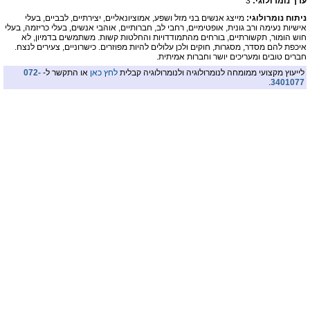
ערך נומרולוגי:
3
ניתוח נומרולוגי:
מייצג אנשים בני מזל ושפע, אמוציונאליים, יצירתיים, לבביים, בעלי
אישיות נעימה ורב גונית, אופטימיים, רחבי לב, חברותיים, אוהבי אנשים, בעלי כריזמה, בעלי
חוש הומור, תקשורתיים, בורחים מהתמודדויות והחלטות קשות. משתמשים בדמיון, לא
איכפת להם מסדר, מסגרות, חוקים ולכן עלולים להיות מפוזרים. כישרוניים, צעירים לנצח.
חברים טובים ומעריכים יושר וחברות אמיתית.
לייעוץ מקצועי ממומחה לנומרולוגיה ולנומרולוגיה קבלית
לחץ כאן
או התקשר ל-
072-
.
3401077