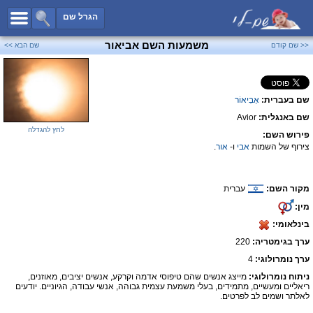
כל השמות
הגרל שם
חיפוש מתקדם
משמעות השם אביאור
<< שם קודם
שם הבא >>
שמות לבנים
שמות לבנות
שם בעברית:
אָבִיאוֹר
שמות משותפים
שם באנגלית:
Avior
שמות נפוצים
לחץ להגדלה
פירוש השם:
שמות נדירים
צירוף של השמות
אבי
ו-
אור
.
קטגוריות
מקור השם:
עברית
חדש!
מפורסמים
מין:
נומרולוגיה
בינלאומי:
הוסף שם
ערך בגימטריה:
220
צור קשר
ערך נומרולוגי:
4
ניתוח נומרולוגי:
מייצג אנשים שהם טיפוסי אדמה וקרקע, אנשים יציבים, מאוזנים,
פייסבוק
ריאליים ומעשיים, מתמידים, בעלי משמעת עצמית גבוהה, אנשי עבודה, הגיוניים. יודעים
לאלתר ושמים לב לפרטים.