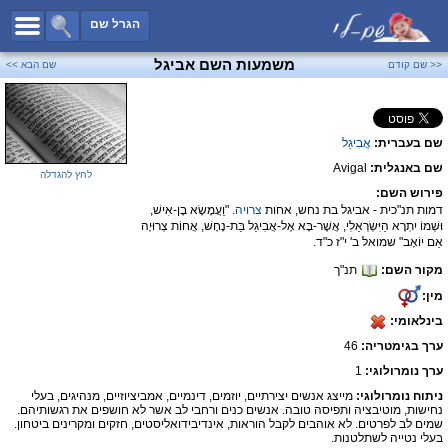
כל השמות
הגרל שם
חיפוש מתקדם
משמעות השם אביגל
<< שם קודם
שם הבא >>
שמות לבנים
שמות לבנות
שם בעברית:
אֲבִיגַל
שמות משותפים
שם באנגלית:
Avigal
שמות נפוצים
לחץ להגדלה
פירוש השם:
שמות נדירים
דמות תנ"כית - אביגל בת נחש, אחות
צרויה
. "וַעֲמָשָׂא בֶן-אִישׁ,
וּשְׁמוֹ יִתְרָא הַיִּשְׂרְאֵלִי, אֲשֶׁר-בָּא אֶל-אֲבִיגַל בַּת-נָחָשׁ, אֲחוֹת צְרוּיָה
קטגוריות
אֵם יוֹאָב" שמואל ב' י"ז כ"ד.
מקור השם:
תנ"ך
חדש!
מפורסמים
מין:
נומרולוגיה
בינלאומי:
הוסף שם
ערך בגימטריה:
46
צור קשר
ערך נומרולוגי:
1
ניתוח נומרולוגי:
מייצג אנשים יצירתיים, יוזמים, דינמיים, אמביציוזיים, מנהיגים, בעלי
פייסבוק
נחישות, מוטיבציה ותפיסה טובה. אנשים כנים ורחבי לב אשר לא חושפים את רגשותיהם.
שמים לב לפרטים. לא אוהבים לקבל הוראות, אינדיבידואליסטים, חזקים ומקרינים ביטחון.
בעלי נטייה לשתלטנות.