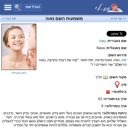
כל השמות
הגרל שם
חיפוש מתקדם
משמעות השם נאוה
<< שם קודם
שם הבא >>
שמות לבנים
שמות לבנות
שם בעברית:
נָאוָה
שמות משותפים
שם באנגלית:
Nava
שמות נפוצים
פירוש השם:
שמות נדירים
יפה
, נאה, טובת מראה, יפת תואר. "יָפָה אַתְּ רַעְיָתִי כְּתִרְצָה, נָאוָה
כִּירוּשָׁלִָם" שיר השירים ו' ד'.
קטגוריות
לחץ להגדלה
מקור השם:
תנ"ך
חדש!
מפורסמים
מין:
נומרולוגיה
בינלאומי:
הוסף שם
ערך בגימטריה:
62
צור קשר
ערך נומרולוגי:
8
ניתוח נומרולוגי:
מייצג אנשים הגונים בעלי חוש צדק. מעשיים, אוהבי צדק ויושר, נדבנים
פייסבוק
ומאמינים בשוויון. אוהבים בית אך גם עבודה. מעט ביישנים, חמי מזג ובעלי מרץ רב. הצד
השלילי שלהם הוא הצורך להוכיח את עצמם. פוחדים מפני כישלון ויעשו הכול בכדי להצליח,
גם אם זה יבוא על חשבון חברים ומשפחה. עלולים להיות שאפתנים יתר על המידה.