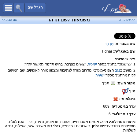
כל השמות
הגרל שם
חיפוש מתקדם
משמעות השם תדהר
<< שם קודם
שם הבא >>
שמות לבנים
שמות לבנות
שם בעברית:
תִּדְהָר
שמות משותפים
שם באנגלית:
Tidhar
שמות נפוצים
פירוש השם:
שמות נדירים
1. עץ שנזכר בתנ"ך בספר
ישעיה
, "אָשִׂים בָּעֲרָבָה, בְּרוֹשׁ תִּדְהָר וּתְאַשּׁוּר יַחְדָּו".
2. מושב ב
נגב
הצפוני-מערבי, מדרום מזרח לנתיבות ומצפון מזרח לאופקים. שם המושב
קטגוריות
לקוח מהתנ"ך מספר
ישעיה
.
מקור השם:
תנ"ך
חדש!
מפורסמים
מין:
נומרולוגיה
בינלאומי:
הוסף שם
ערך בגימטריה:
609
צור קשר
ערך נומרולוגי:
6
ניתוח נומרולוגי:
מייצג אנשים משפחתיים, אהבה, הרמוניה, נתינה, יופי, דאגה לזולת.
פייסבוק
משפחתם בסדר עדיפות עליון. כישרוניים ויצירתיים, בעלי כוח משיכה אישי, אצילות, נטייה
לשלמות.