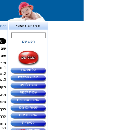
תפריט ראשי
<< ש
חפש שם
שם 
שם ב
פירו
1. סוג של ציפור
כל השמות
2. אי בתעלת סואץ בצפון
חיפוש מתקדם
3. מצרי טיראן - מצרי
שמות לבנים
מקור
שמות לבנות
מין:
שמות משותפים
בינל
שמות נפוצים
ערך 
שמות נדירים
ערך 
קטגוריות
ניתו
נטיי