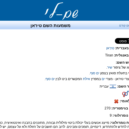
משמעות השם טיראן
ם קודם
בעברית:
טִירָאן
אנגלית:
Tiran
ש השם:
שיר
.
ים
סוף
.
ים
במפרץ
אילת
המקשרים בינו לבין
ים
סוף
.
 השם:
עברית
אומי:
בגימטריה:
270
נומרולוגי:
9
ח נומרולוגי:
מייצג אנשים בעלי יכולת ביטוי מילולית גבוהה, מחוננים בהבנה ואינטואיציה, כר
ה לחדש ולהתחדש, דינמיים, תומכים ומבינים. לרוב הם חושבים על הזולת ולא על עצמם, יש ל