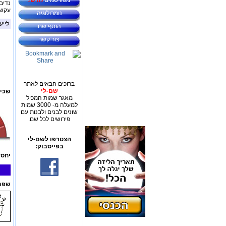
מפורסמים
חדש!
נדיבו
עקשנ
נומרולוגיה
לייע
הוסף שם
צור קשר
ברוכים הבאים לאתר
שם-לי
שכיח
מאגר שמות המכיל
למעלה מ- 3000 שמות
שונים לבנים ולבנות עם
פירושים לכל שם.
הצטרפו לשם-לי
בפייסבוק:
יחס 
שפת 