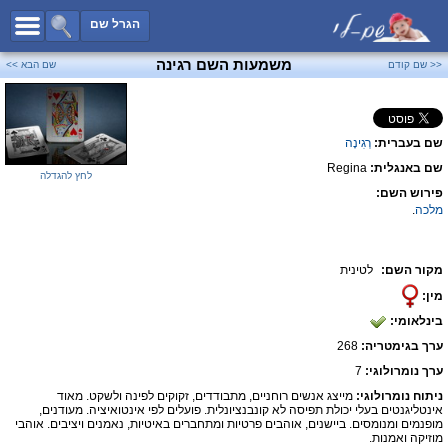
כל השמות
הגרל שם
חיפוש מתקדם
משמעות השם רגינה
<< שם קודם
שם הבא >>
שמות לבנים
שמות לבנות
שם בעברית:
רְגִינָה
שמות משותפים
שם באנגלית:
Regina
שמות נפוצים
לחץ להגדלה
פירוש השם:
שמות נדירים
מלכה
.
קטגוריות
מקור השם:
לטינית
חדש!
מפורסמים
מין:
נומרולוגיה
בינלאומי:
הוסף שם
ערך בגימטריה:
268
צור קשר
ערך נומרולוגי:
7
ניתוח נומרולוגי:
מייצג אנשים רוחניים, מתבודדים, זקוקים לפינה ולשקט. מאוד
פייסבוק
אינטליגנטים בעלי יכולת תפיסה לא קונבנציונלית. פועלים לפי אינטואיציה. מעודנים,
מופנמים ומנומסים. ביישנים, אוהבים פרטיות ומתחברים באיטיות, נאמנים ויציבים. אוהבי
מוזיקה ואמנות.