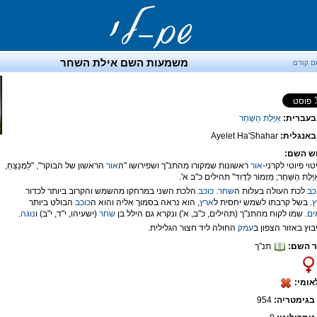
משמעות השם אילת השחר
ם קודם
בעברית:
אַיֶּלֶת הַשַּׁחַר
אנגלית:
Ayelet Ha'Shahar
ש השם:
אור
ראשונות שמקורו מהתנ"ך ושפירושו "ה
אור
הראשון של הבוקר", "לַמְנַצֵּחַ,
יֶּלֶת הַשַּׁחַר; מִזְמוֹר לְדָוִד" תהילים כ"ב א'.
כב
לכת העולה בעלות ה
שחר
.
כוכב
הלכת השני במרחקו מהשמש והקרוב ביותר לכדור
ץ
. בשל קרבתו לשמש יחסית ל
ארץ
, הוא נראה בסמוך אליה והוא ה
כוכב
הבולט ביותר
ים
. שמו לקוח מהתנ"ך (תהילים, כ"ב, א') ונקרא גם הילל בן
שחר
(ישעיהו, י"ד, י"ב) ו
נוגה
.
עמק
החולה ליד חצור הגלילית.
 השם:
תנ"ך
אומי:
בגימטריה:
954