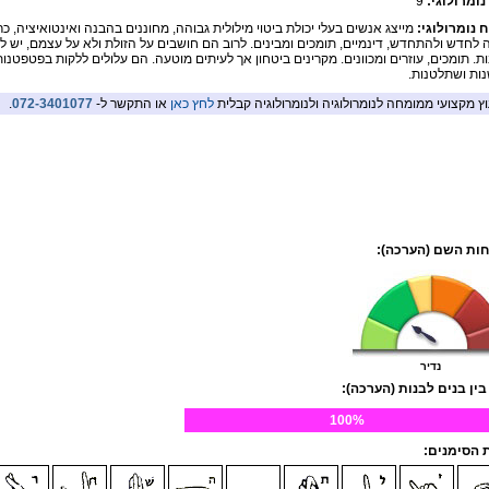
נומרולוגי:
9
ח נומרולוגי:
מייצג אנשים בעלי יכולת ביטוי מילולית גבוהה, מחוננים בהבנה ואינטואיציה, כר
ה לחדש ולהתחדש, דינמיים, תומכים ומבינים. לרוב הם חושבים על הזולת ולא על עצמם, יש ל
ת. תומכים, עוזרים ומכוונים. מקרינים ביטחון אך לעיתים מוטעה. הם עלולים ללקות בפטפטנות,
ות ושתלטנות.
וץ מקצועי ממומחה לנומרולוגיה ולנומרולוגיה קבלית
לחץ כאן
או התקשר ל-
072-3401077
.
ות השם (הערכה):
נדיר
בין בנים לבנות (הערכה):
100%
הסימנים: