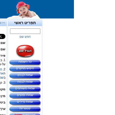
תפריט ראשי
<< ש
חפש שם
שם 
שם ב
פירו
1. ביטוי פיוטי לקרני-
כל השמות
עַל-אַ
חיפוש מתקדם
2.
כו
ה
אר
שמות לבנים
ב
שמ
שמות לבנות
3. קיבוץ באזור הצפון ב
שמות משותפים
מקור
שמות נפוצים
מין:
שמות נדירים
בינל
קטגוריות
ערך 