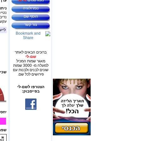
מפורסמים
חדש!
ערך 
נומרולוגיה
ניתו
נטיי
הוסף שם
נדיבו
עקשנ
צור קשר
לייע
ברוכים הבאים לאתר
שם-לי
מאגר שמות המכיל
למעלה מ- 3000 שמות
שונים לבנים ולבנות עם
שכיח
פירושים לכל שם.
הצטרפו לשם-לי
בפייסבוק:
יחס 
שפת 