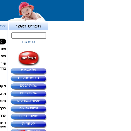
תפריט ראשי
<< ש
חפש שם
שם 
שם ב
פירו
צורת
כל השמות
חיפוש מתקדם
שמות לבנים
מקור
שמות לבנות
מין:
שמות משותפים
בינל
שמות נפוצים
ערך 
ערך 
שמות נדירים
ניתו
קטגוריות
משמע