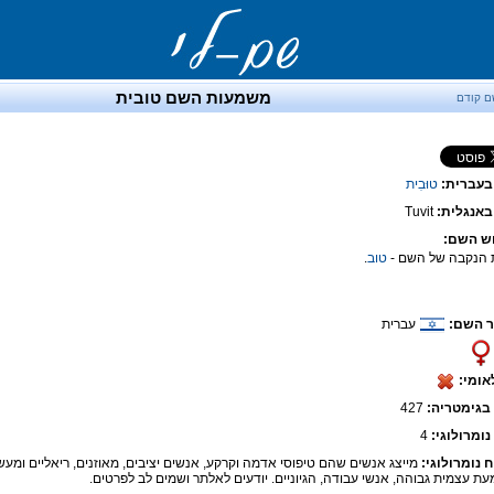
משמעות השם טובית
ם קודם
בעברית:
טוּבִית
אנגלית:
Tuvit
ש השם:
 הנקבה של השם -
טוב
.
 השם:
עברית
אומי:
בגימטריה:
427
נומרולוגי:
4
ח נומרולוגי:
מייצג אנשים שהם טיפוסי אדמה וקרקע, אנשים יציבים, מאוזנים, ריאליים ומעש
ת עצמית גבוהה, אנשי עבודה, הגיוניים. יודעים לאלתר ושמים לב לפרטים.