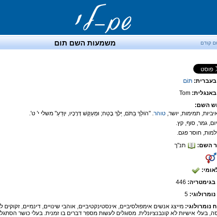
משמעות השם תום
ם קודם
בעברית:
תּוֹם
אנגלית:
Tom
ש השם:
טוהר
. "הוֹלֵךְ בַּתֹּם, יֵלֶךְ בֶּטַח; וּמְעַקֵּשׁ דְּרָכָיו, יִוָּדֵעַ" משלי י' ט'.
 השם:
תנ"ך
אומי:
בגימטריה:
446
נומרולוגי:
5
ח נומרולוגי:
מייצג אנשים אימפולסיביים, אינסטינקטיביים, אוהבי שינויים, דינמיים, זקוקים 
ה, בעלי אישיות לא קונבנציונלית. מסוגלים לעשות מספר דברים בו זמנית. בעלי כושר הסתגלו