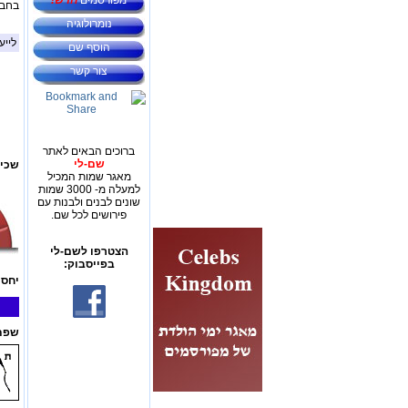
מפורסמים
חדש!
בחבר
נומרולוגיה
לייע
הוסף שם
צור קשר
ברוכים הבאים לאתר
שם-לי
שכיח
מאגר שמות המכיל
למעלה מ- 3000 שמות
שונים לבנים ולבנות עם
פירושים לכל שם.
הצטרפו לשם-לי
בפייסבוק:
יחס 
שפת 