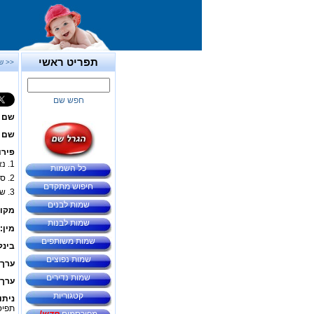
תפריט ראשי
<< ש
חפש שם
שם 
שם ב
פירו
1. נאיביות, תמימות, יושר,
כל השמות
2. סיום, גמר, סוף, קץ.
חיפוש מתקדם
3. שלמות, חוסר פגם.
שמות לבנים
מקור
שמות לבנות
מין:
שמות משותפים
בינל
שמות נפוצים
ערך 
שמות נדירים
ערך 
קטגוריות
ניתו
תפיס