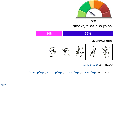
נדיר
יחס בין בנים לבנות (הערכה):
34%
66%
שפת הסימנים:
קטגוריות:
שמות פועל
מפורסמים:
קולין פאוול
,
קולין פירת'
,
קולין דייוויס
,
קולין פארל
חזור