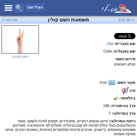
כל השמות
הגרל שם
חיפוש מתקדם
משמעות השם קולין
<< שם קודם
שם הבא >>
שמות לבנים
שמות לבנות
שם בעברית:
קוֹלִין
שמות משותפים
שם באנגלית:
Colin
שמות נפוצים
לחץ להגדלה
פירוש השם:
שמות נדירים
נצחון האנשים.
קטגוריות
מקור השם:
יוונית
חדש!
מפורסמים
מין:
נומרולוגיה
בינלאומי:
הוסף שם
ערך בגימטריה:
196
צור קשר
ערך נומרולוגי:
7
ניתוח נומרולוגי:
מייצג אנשים רוחניים, מתבודדים, זקוקים לפינה ולשקט. מאוד
פייסבוק
אינטליגנטים בעלי יכולת תפיסה לא קונבנציונלית. פועלים לפי אינטואיציה. מעודנים,
מופנמים ומנומסים. ביישנים, אוהבים פרטיות ומתחברים באיטיות, נאמנים ויציבים. אוהבי
מוזיקה ואמנות.