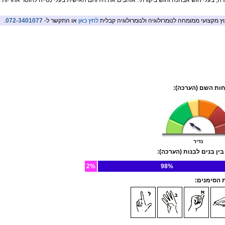
ה, בעלי חוש אבחנה וחוש ביקורתי. אוהבים את חירותם האישית בעלי נטייה לחוסר אחריות ו
וץ מקצועי ממומחה לנומרולוגיה ולנומרולוגיה קבלית
לחץ כאן
או התקשר ל-
072-3401077
.
ות השם (הערכה):
נדיר
בין בנים לבנות (הערכה):
2%
98%
הסימנים: