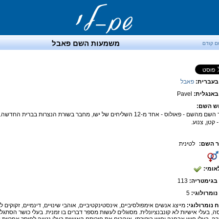
משמעות השם פאבל
ם קודם
בעברית:
פאבל
אנגלית:
Pavel
ש השם:
מקור השם מהשם - פאולוס - אחד מ-12 השליחים של ישו, מחבר בשורת הנצרות בב
 קטן, צנוע.
 השם:
לטינית
אומי:
בגימטריה:
113
נומרולוגי:
5
ח נומרולוגי:
מייצג אנשים אימפולסיביים, אינסטינקטיביים, אוהבי שינויים, דינמיים, זקוקים 
ה, בעלי אישיות לא קונבנציונלית. מסוגלים לעשות מספר דברים בו זמנית. בעלי כושר הסתגלו