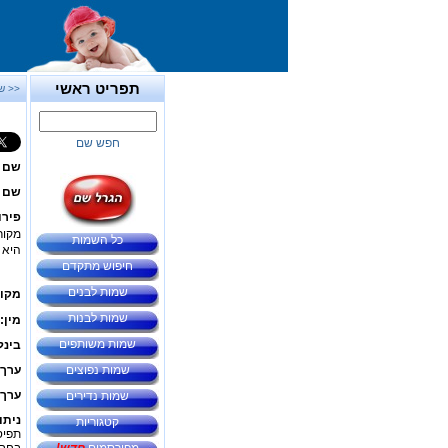
תפריט ראשי
<< ש
חפש שם
שם 
שם ב
פירו
כל השמות
היא -
חיפוש מתקדם
שמות לבנים
מקור
שמות לבנות
מין:
שמות משותפים
בינל
שמות נפוצים
ערך 
ערך 
שמות נדירים
ניתו
קטגוריות
תפיס