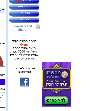
מפורסמים
חדש!
בחבר
נומרולוגיה
לייע
הוסף שם
צור קשר
ברוכים הבאים לאתר
שכיח
שם-לי
מאגר שמות המכיל
למעלה מ- 3000 שמות
שונים לבנים ולבנות עם
פירושים לכל שם.
הצטרפו לשם-לי
בפייסבוק:
יחס 
שפת 