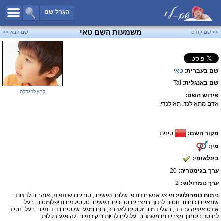
כל השמות
הגרל שם
חיפוש מתקדם
משמעות השם טאי
<< שם קודם
שם הבא >>
שמות לבנים
שמות לבנות
שם בעברית:
טָאִי
שמות משותפים
שם באנגלית:
Tai
שמות נפוצים
לחץ להגדלה
פירוש השם:
שמות נדירים
אדם מתאילנד. תאילנדי.
קטגוריות
מקור השם:
סינית
חדש!
מפורסמים
מין:
נומרולוגיה
בינלאומי:
הוסף שם
ערך בגימטריה:
20
צור קשר
ערך נומרולוגי:
2
ניתוח נומרולוגי:
מייצג אנשים רודפי שלום, רגישים , טובים בשותפות, אוהבים לרצות,
פייסבוק
שונאים ויכוחים, נוטים לתווך במצבים סבוכים ורגישים. טקטיקנים ודיפלומטים, בעלי
אינטואיציה גבוהה, בעלי דמיון. זקוקים לאהבה, חום ומגע. שקטים וידידותיים. בעלי נטייה
לחוסר ביטחון ומצבי רוח משתנים. עלולים להיות ביקורתיים ולהיפגע בקלות.