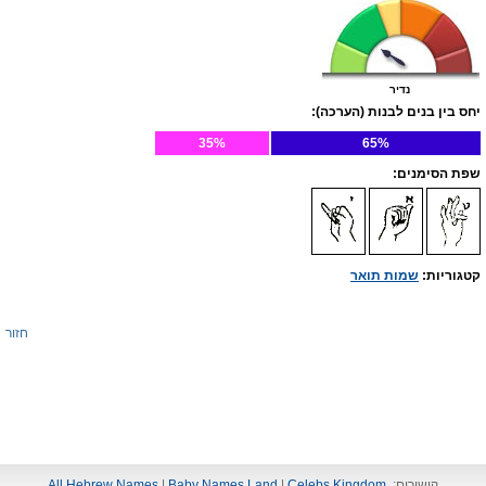
נדיר
יחס בין בנים לבנות (הערכה):
35%
65%
שפת הסימנים:
קטגוריות:
שמות תואר
חזור
קישורים:
Celebs Kingdom
|
Baby Names Land
|
All Hebrew Names