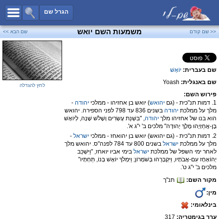
כל השמות
הגרל שם
חיפוש מתקדם
משמעות השם יואש
<< שם קודם
שם הבא >>
שמות לבנים
שמות לבנות
שם בעברית:
יוֹאָשׁ
שמות משותפים
שם באנגלית:
Yoash
שמות נפוצים
לחץ להגדלה
פירוש השם:
שמות נדירים
1. דמות תנ"כית - (גם
יהואש
) יואש בן אחזיהו - ממלכי
יהודה
-
מלך על ממלכת
יהודה
בשנים 836 עד 798 לפני הספירה. יהואש
קטגוריות
הוא בנו של אחזיהו מלך
יהודה
, "בִּשְׁנַת עֶשְׂרִים וְשָׁלֹשׁ שָׁנָה, לְיוֹאָשׁ
בֶּן-אֲחַזְיָהוּ מֶלֶךְ יְהוּדָה" מלכים ב' י"ג א'.
חדש!
מפורסמים
2. דמות תנ"כית - (גם יהואש) יואש בן יהואחז - ממלכי
ישראל
-
מלך על ממלכת
ישראל
בשנים 800 עד 784 לפנה"ס. יהואש מלך
נומרולוגיה
לאחר ימי השפל של ממלכת
ישראל
בימי אביו יואחז, "וַיִּשְׁכַּב
יְהוֹאָחָז עִם-אֲבֹתָיו, וַיִּקְבְּרֻהוּ בְּשֹׁמְרוֹן; וַיִּמְלֹךְ יוֹאָשׁ בְּנוֹ, תַּחְתָּיו"
הוסף שם
מלכים ב' י"ג ט'.
מקור השם:
תנ"ך
צור קשר
מין:
פייסבוק
בינלאומי:
ערך בגימטריה:
317