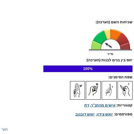
שכיחות השם (הערכה):
נדיר
יחס בין בנים לבנות (הערכה):
100%
שפת הסימנים:
קטגוריות:
אישים מהתנ"ך
,
דת
מפורסמים:
יואש צידון
,
יואש דובנוב
חזור