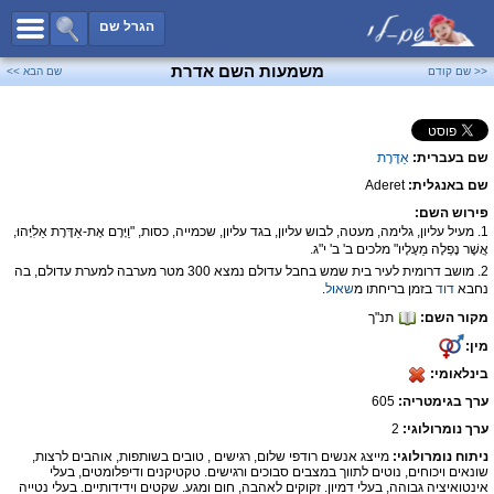
כל השמות
הגרל שם
חיפוש מתקדם
משמעות השם אדרת
<< שם קודם
שם הבא >>
שמות לבנים
שמות לבנות
שם בעברית:
אַדֶּרֶת
שמות משותפים
שם באנגלית:
Aderet
שמות נפוצים
פירוש השם:
שמות נדירים
1. מעיל עליון, גלימה, מעטה, לבוש עליון, בגד עליון, שכמייה, כסות, "וַיָּרֶם אֶת-אַדֶּרֶת אֵלִיָּהוּ,
אֲשֶׁר נָפְלָה מֵעָלָיו" מלכים ב' ב' י"ג.
קטגוריות
2. מושב דרומית לעיר בית שמש בחבל עדולם נמצא 300 מטר מערבה למערת עדולם, בה
נחבא
דוד
בזמן בריחתו מ
שאול
.
חדש!
מפורסמים
מקור השם:
תנ"ך
נומרולוגיה
מין:
הוסף שם
בינלאומי:
ערך בגימטריה:
605
צור קשר
ערך נומרולוגי:
2
פייסבוק
ניתוח נומרולוגי:
מייצג אנשים רודפי שלום, רגישים , טובים בשותפות, אוהבים לרצות,
שונאים ויכוחים, נוטים לתווך במצבים סבוכים ורגישים. טקטיקנים ודיפלומטים, בעלי
אינטואיציה גבוהה, בעלי דמיון. זקוקים לאהבה, חום ומגע. שקטים וידידותיים. בעלי נטייה