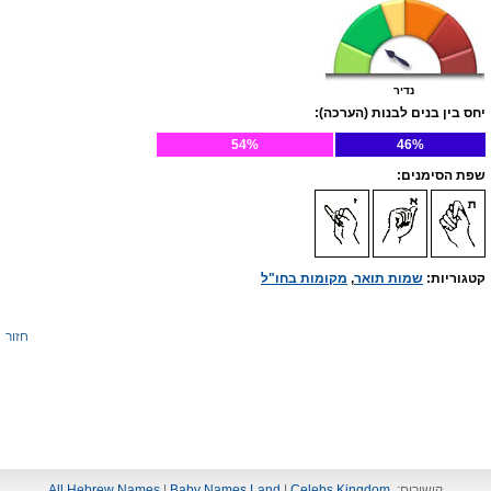
נדיר
יחס בין בנים לבנות (הערכה):
54%
46%
שפת הסימנים:
קטגוריות:
שמות תואר
,
מקומות בחו"ל
חזור
קישורים:
Celebs Kingdom
|
Baby Names Land
|
All Hebrew Names