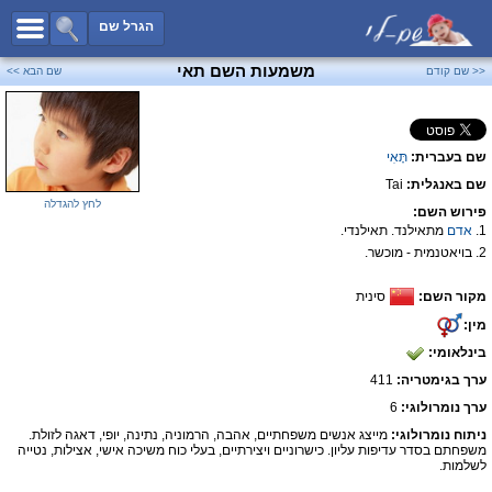
כל השמות
הגרל שם
חיפוש מתקדם
משמעות השם תאי
<< שם קודם
שם הבא >>
שמות לבנים
שמות לבנות
שם בעברית:
תָּאִי
שמות משותפים
שם באנגלית:
Tai
שמות נפוצים
לחץ להגדלה
פירוש השם:
שמות נדירים
1.
אדם
מתאילנד. תאילנדי.
2. בויאטנמית - מוכשר.
קטגוריות
מקור השם:
סינית
חדש!
מפורסמים
מין:
נומרולוגיה
בינלאומי:
הוסף שם
ערך בגימטריה:
411
צור קשר
ערך נומרולוגי:
6
ניתוח נומרולוגי:
מייצג אנשים משפחתיים, אהבה, הרמוניה, נתינה, יופי, דאגה לזולת.
פייסבוק
משפחתם בסדר עדיפות עליון. כישרוניים ויצירתיים, בעלי כוח משיכה אישי, אצילות, נטייה
לשלמות.