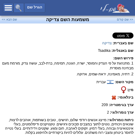
כל השמות
הגרל שם
חיפוש מתקדם
משמעות השם צדיקה
<< שם קודם
שם הבא >>
שמות לבנים
שמות לבנות
שם בעברית:
צדיקה
שמות משותפים
שם באנגלית:
Tsadika
שמות נפוצים
פירוש השם:
שמות נדירים
1. מתנהגת על פי הצדק והמוסר, ישרה, הגונה, תמימה, ברת-לבב, עושה צדק, מורמת מעם
מבחינה מוסרית.
קטגוריות
2. דתיה, מאמינה, יראת-שמים, אדוקה.
מקור השם:
עברית
חדש!
מפורסמים
מין:
נומרולוגיה
בינלאומי:
הוסף שם
ערך בגימטריה:
209
צור קשר
ערך נומרולוגי:
2
ניתוח נומרולוגי:
מייצג אנשים רודפי שלום, רגישים , טובים בשותפות, אוהבים לרצות,
פייסבוק
שונאים ויכוחים, נוטים לתווך במצבים סבוכים ורגישים. טקטיקנים ודיפלומטים, בעלי
אינטואיציה גבוהה, בעלי דמיון. זקוקים לאהבה, חום ומגע. שקטים וידידותיים. בעלי נטייה
לחוסר ביטחון ומצבי רוח משתנים. עלולים להיות ביקורתיים ולהיפגע בקלות.