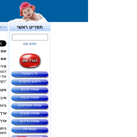
תפריט ראשי
<< ש
חפש שם
שם 
שם ב
פירו
דמות
כל השמות
את י
חיפוש מתקדם
"וַיִּ
שמות לבנים
מקור
שמות לבנות
מין:
שמות משותפים
בינל
שמות נפוצים
ערך 
ערך 
שמות נדירים
ניתו
קטגוריות
משמע