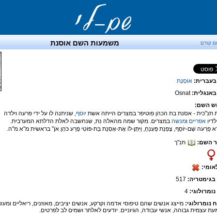
משמעות השם אוסנת
ם קודם
בעברית:
אוֹסְנָת
אנגלית:
Osnat
ש השם:
 תנ"כית - אסנת בת הכהן פוטיפר במצרים הייתה אשת
יוסף
, שניתנה לו על ידי פרעה וילדה
לדיו
אפריים
ו
מנשה
במצרים. מקור שמה מהאלה נת, שנחשבה לאלת הדלתא המערבית.
קְרָא פַרְעֹה שֵׁם-יוֹסֵף, צָפְנַת פַּעְנֵחַ, וַיִּתֶּן-לוֹ אֶת-אָסְנַת בַּת-פּוֹטִי פֶרַע כֹּהֵן אֹן" בראשית מ"א מ"ה.
 השם:
תנ"ך
אומי:
בגימטריה:
517
נומרולוגי:
4
ח נומרולוגי:
מייצג אנשים שהם טיפוסי אדמה וקרקע, אנשים יציבים, מאוזנים, ריאליים ומעש
ת עצמית גבוהה, אנשי עבודה, הגיוניים. יודעים לאלתר ושמים לב לפרטים.