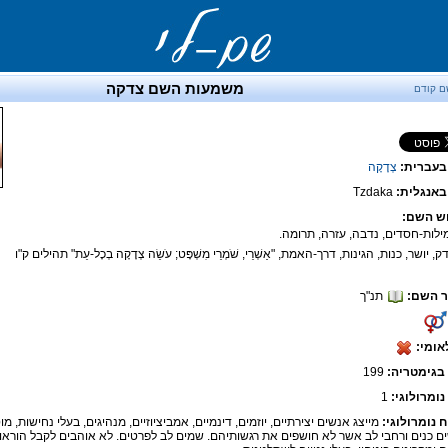
משמעות השם צדקה
ם קודם
בעברית:
צְדָקָה
אנגלית:
Tzdaka
ש השם:
דק, יושר, כנות, הגינות, דרך-האמת, "אַשְׁרֵי, שֹׁמְרֵי מִשְׁפָּט; עֹשֵׂה צְדָקָה בְכָל-עֵת" תהילים ק"ו
 השם:
תנ"ך
אומי:
בגימטריה:
199
נומרולוגי:
1
ח נומרולוגי:
מייצג אנשים יצירתיים, יוזמים, דינמיים, אמביציוזיים, מנהיגים, בעלי נחישות, מ
ם כנים ורחבי לב אשר לא חושפים את רגשותיהם. שמים לב לפרטים. לא אוהבים לקבל הוראות