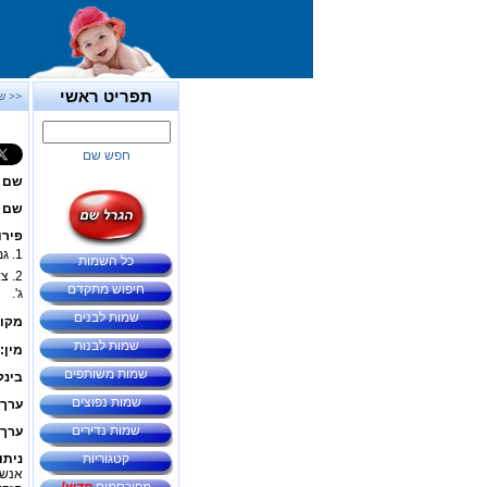
תפריט ראשי
<< ש
חפש שם
שם 
שם ב
פירו
1. גמילות-חסדים, נדבה, עזרה, תרומה.
כל השמות
2. צ
חיפוש מתקדם
ג'.
שמות לבנים
מקור
שמות לבנות
מין:
שמות משותפים
בינל
שמות נפוצים
ערך 
שמות נדירים
ערך 
קטגוריות
ניתו
אנשי