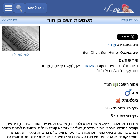
כל השמות
הגרל שם
חיפוש מתקדם
משמעות השם בן חור
<< שם קודם
שם הבא >>
שמות לבנים
שמות לבנות
שם בעברית:
בֶּן חוּ‏ר
שמות משותפים
שם באנגלית:
Ben Chur, Ben Hur
שמות נפוצים
לחץ להגדלה
פירוש השם:
שמות נדירים
דמות תנ"כית - נציב בתקופת
שלמה
המלך, "וְאֵלֶּה שְׁמוֹתָם, בֶּן-חוּר
בְּהַר אֶפְרָיִם" מלכים א' ד' ח'.
קטגוריות
מקור השם:
תנ"ך
חדש!
מפורסמים
מין:
נומרולוגיה
בינלאומי:
הוסף שם
ערך בגימטריה:
266
צור קשר
ערך נומרולוגי:
5
ניתוח נומרולוגי:
מייצג אנשים אימפולסיביים, אינסטינקטיביים, אוהבי שינויים, דינמיים,
פייסבוק
זקוקים לחופש ומרחב. מהירי תפיסה, בעלי אישיות לא קונבנציונלית. מסוגלים לעשות מספר
דברים בו זמנית. בעלי כושר הסתגלות. כריזמטיים ומקובלים בחברה, בעלי חוש אבחנה
וחוש ביקורתי. אוהבים את חירותם האישית בעלי נטייה לחוסר אחריות וחוסר תחושת זמן.