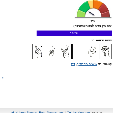
נדיר
יחס בין בנים לבנות (הערכה):
100%
שפת הסימנים:
קטגוריות:
אישים מהתנ"ך
,
דת
חזור
קישורים:
Celebs Kingdom
|
Baby Names Land
|
All Hebrew Names