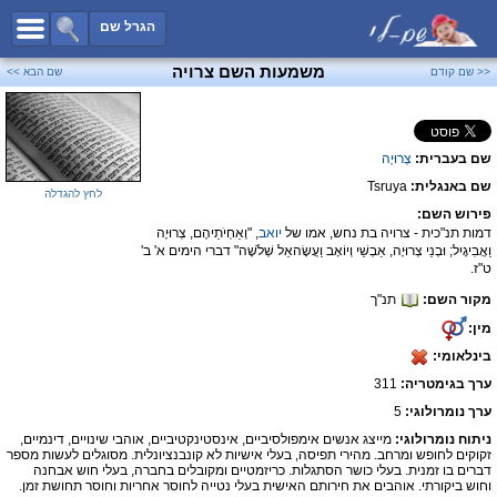
כל השמות
הגרל שם
חיפוש מתקדם
משמעות השם צרויה
<< שם קודם
שם הבא >>
שמות לבנים
שמות לבנות
שם בעברית:
צְרוּיָה
שמות משותפים
שם באנגלית:
Tsruya
שמות נפוצים
לחץ להגדלה
פירוש השם:
שמות נדירים
דמות תנ"כית - צרויה בת נחש, אמו של
יואב
, "וְאַחְיֹתֵיהֶם, צְרוּיָה
וַאֲבִיגָיִל; וּבְנֵי צְרוּיָה, אַבְשַׁי וְיוֹאָב וַעֲשָׂהאֵל שְׁלֹשָׁה" דברי הימים א' ב'
קטגוריות
ט"ז.
מקור השם:
תנ"ך
חדש!
מפורסמים
מין:
נומרולוגיה
בינלאומי:
הוסף שם
ערך בגימטריה:
311
צור קשר
ערך נומרולוגי:
5
ניתוח נומרולוגי:
מייצג אנשים אימפולסיביים, אינסטינקטיביים, אוהבי שינויים, דינמיים,
פייסבוק
זקוקים לחופש ומרחב. מהירי תפיסה, בעלי אישיות לא קונבנציונלית. מסוגלים לעשות מספר
דברים בו זמנית. בעלי כושר הסתגלות. כריזמטיים ומקובלים בחברה, בעלי חוש אבחנה
וחוש ביקורתי. אוהבים את חירותם האישית בעלי נטייה לחוסר אחריות וחוסר תחושת זמן.