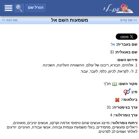
כל השמות
הגרל שם
חיפוש מתקדם
משמעות השם אל
<< שם קודם
שם הבא >>
שמות לבנים
שמות לבנות
שם בעברית:
אֵל
שמות משותפים
שם באנגלית:
El
שמות נפוצים
פירוש השם:
שמות נדירים
1. אלוהים, הבורא, ריבונו של עולם, ההשגחה העליונה, השכינה.
2. ל-, לקראת, לכיוון, כלפי, לעבר, עבור.
קטגוריות
מקור השם:
תנ"ך
חדש!
מפורסמים
מין:
נומרולוגיה
בינלאומי:
הוסף שם
ערך בגימטריה:
31
צור קשר
ערך נומרולוגי:
4
ניתוח נומרולוגי:
מייצג אנשים שהם טיפוסי אדמה וקרקע, אנשים יציבים, מאוזנים,
פייסבוק
ריאליים ומעשיים, מתמידים, בעלי משמעת עצמית גבוהה, אנשי עבודה, הגיוניים. יודעים
לאלתר ושמים לב לפרטים.