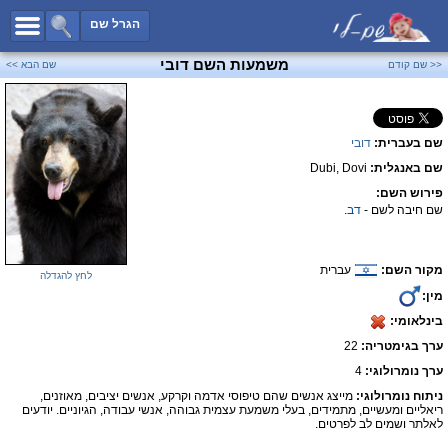
כל השמות
הגרל שם
חיפוש מתקדם
משמעות השם דובי
<< שם קודם
שם הבא >>
שמות לבנים
שמות לבנות
שם בעברית:
דובי
שמות משותפים
שם באנגלית:
Dubi, Dovi
שמות נפוצים
פירוש השם:
שמות נדירים
שם חיבה לשם -
דב
.
קטגוריות
מקור השם:
עברית
חדש!
מפורסמים
לחץ להגדלה
מין:
נומרולוגיה
בינלאומי:
הוסף שם
ערך בגימטריה:
22
צור קשר
ערך נומרולוגי:
4
ניתוח נומרולוגי:
מייצג אנשים שהם טיפוסי אדמה וקרקע, אנשים יציבים, מאוזנים,
פייסבוק
ריאליים ומעשיים, מתמידים, בעלי משמעת עצמית גבוהה, אנשי עבודה, הגיוניים. יודעים
לאלתר ושמים לב לפרטים.