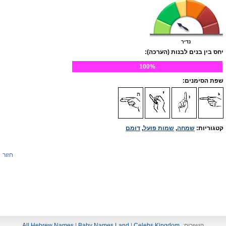
נדיר
יחס בין בנים לבנות (הערכה):
100%
שפת הסימנים:
קטגוריות:
שמחה
,
שמות פועל
,
דומם
חזור
קישורים:
Celebs Kingdom
|
Baby Names Land
|
All Hebrew Names