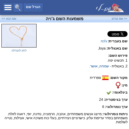
כל השמות
הגרל שם
חיפוש מתקדם
משמעות השם ג'ויה
<< שם קודם
שם הבא >>
שמות לבנים
שמות לבנות
שם בעברית:
ג'וֹיָה
שמות משותפים
שם באנגלית:
Joya
שמות נפוצים
לחץ להגדלה
פירוש השם:
שמות נדירים
1. תכשיט יפה.
2. באנגלית -
שמחה
,
אושר
.
קטגוריות
מקור השם:
ספרדית
חדש!
מפורסמים
מין:
נומרולוגיה
בינלאומי:
הוסף שם
ערך בגימטריה:
24
צור קשר
ערך נומרולוגי:
6
ניתוח נומרולוגי:
מייצג אנשים משפחתיים, אהבה, הרמוניה, נתינה, יופי, דאגה לזולת.
פייסבוק
משפחתם בסדר עדיפות עליון. כישרוניים ויצירתיים, בעלי כוח משיכה אישי, אצילות, נטייה
לשלמות.