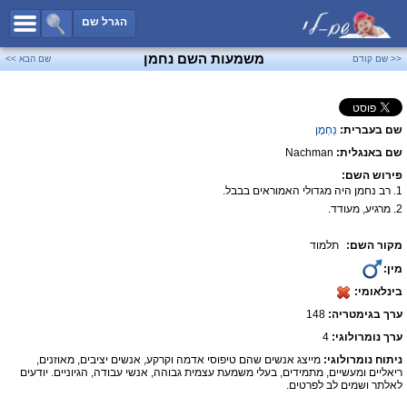
כל השמות
הגרל שם
חיפוש מתקדם
משמעות השם נחמן
<< שם קודם
שם הבא >>
שמות לבנים
שמות לבנות
שם בעברית:
נַחְמָן
שמות משותפים
שם באנגלית:
Nachman
שמות נפוצים
פירוש השם:
שמות נדירים
1. רב נחמן היה מגדולי האמוראים בבבל.
2. מרגיע, מעודד.
קטגוריות
מקור השם:
תלמוד
חדש!
מפורסמים
מין:
נומרולוגיה
בינלאומי:
הוסף שם
ערך בגימטריה:
148
צור קשר
ערך נומרולוגי:
4
ניתוח נומרולוגי:
מייצג אנשים שהם טיפוסי אדמה וקרקע, אנשים יציבים, מאוזנים,
פייסבוק
ריאליים ומעשיים, מתמידים, בעלי משמעת עצמית גבוהה, אנשי עבודה, הגיוניים. יודעים
לאלתר ושמים לב לפרטים.