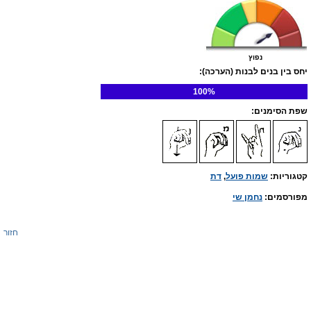
נפוץ
יחס בין בנים לבנות (הערכה):
100%
שפת הסימנים:
קטגוריות:
שמות פועל
,
דת
מפורסמים:
נחמן שי
חזור