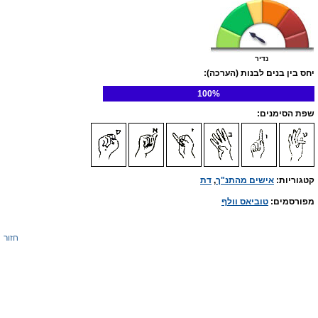
נדיר
יחס בין בנים לבנות (הערכה):
100%
שפת הסימנים:
קטגוריות:
אישים מהתנ"ך
,
דת
מפורסמים:
טוביאס וולף
חזור