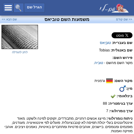
כל השמות
הגרל שם
חיפוש מתקדם
משמעות השם טוביאס
<< שם קודם
שם הבא >>
שמות לבנים
שמות לבנות
שם בעברית:
טוֹבַּיָאס
שמות משותפים
שם באנגלית:
Tobias
שמות נפוצים
לחץ להגדלה
פירוש השם:
שמות נדירים
מקור השם מהשם -
טוביה
.
קטגוריות
מקור השם:
גרמנית
חדש!
מפורסמים
מין:
נומרולוגיה
בינלאומי:
הוסף שם
ערך בגימטריה:
88
צור קשר
ערך נומרולוגי:
7
ניתוח נומרולוגי:
מייצג אנשים רוחניים, מתבודדים, זקוקים לפינה ולשקט. מאוד
פייסבוק
אינטליגנטים בעלי יכולת תפיסה לא קונבנציונלית. פועלים לפי אינטואיציה. מעודנים,
מופנמים ומנומסים. ביישנים, אוהבים פרטיות ומתחברים באיטיות, נאמנים ויציבים. אוהבי
מוזיקה ואמנות.