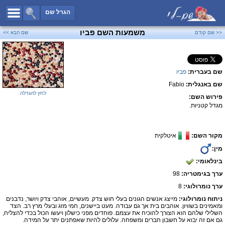
כל השמות
הגרל שם
חיפוש מתקדם
משמעות השם פביו
<< שם קודם
שם הבא >>
שמות לבנים
שמות לבנות
שם בעברית:
פביו
שמות משותפים
שם באנגלית:
Fabio
שמות נפוצים
לחץ להגדלה
פירוש השם:
שמות נדירים
מגדל קטניות.
קטגוריות
מקור השם:
איטלקית
חדש!
מפורסמים
מין:
נומרולוגיה
בינלאומי:
הוסף שם
ערך בגימטריה:
98
צור קשר
ערך נומרולוגי:
8
ניתוח נומרולוגי:
מייצג אנשים הגונים בעלי חוש צדק. מעשיים, אוהבי צדק ויושר, נדבנים
פייסבוק
ומאמינים בשוויון. אוהבים בית אך גם עבודה. מעט ביישנים, חמי מזג ובעלי מרץ רב. הצד
השלילי שלהם הוא הצורך להוכיח את עצמם. פוחדים מפני כישלון ויעשו הכול בכדי להצליח,
גם אם זה יבוא על חשבון חברים ומשפחה. עלולים להיות שאפתנים יתר על המידה.