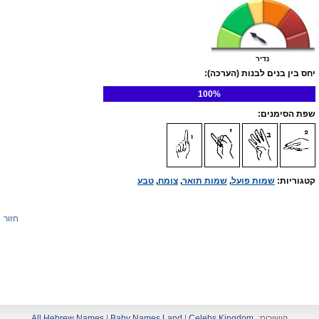
נדיר
יחס בין בנים לבנות (הערכה):
100%
שפת הסימנים:
קטגוריות:
שמות פועל
,
שמות תואר
,
צומח
,
טבע
חזור
קישורים:
Celebs Kingdom
|
Baby Names Land
|
All Hebrew Names