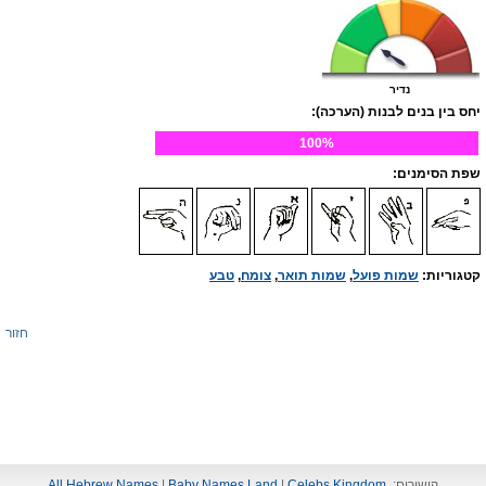
נדיר
יחס בין בנים לבנות (הערכה):
100%
שפת הסימנים:
קטגוריות:
שמות פועל
,
שמות תואר
,
צומח
,
טבע
חזור
קישורים:
Celebs Kingdom
|
Baby Names Land
|
All Hebrew Names