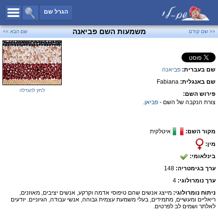
כל השמות
הגרל שם
חיפוש מתקדם
משמעות השם פביאנה
<< שם קודם
שם הבא >>
שמות לבנים
שמות לבנות
שם בעברית:
פביאנה
שמות משותפים
שם באנגלית:
Fabiana
שמות נפוצים
לחץ להגדלה
פירוש השם:
שמות נדירים
צורת הנקבה של השם -
פביאן
.
קטגוריות
מקור השם:
איטלקית
חדש!
מפורסמים
מין:
נומרולוגיה
בינלאומי:
הוסף שם
ערך בגימטריה:
148
צור קשר
ערך נומרולוגי:
4
ניתוח נומרולוגי:
מייצג אנשים שהם טיפוסי אדמה וקרקע, אנשים יציבים, מאוזנים,
פייסבוק
ריאליים ומעשיים, מתמידים, בעלי משמעת עצמית גבוהה, אנשי עבודה, הגיוניים. יודעים
לאלתר ושמים לב לפרטים.