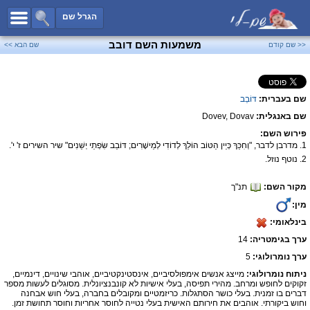
כל השמות
הגרל שם
חיפוש מתקדם
משמעות השם דובב
<< שם קודם
שם הבא >>
שמות לבנים
שמות לבנות
שם בעברית:
דּוֹבֵב
שמות משותפים
שם באנגלית:
Dovev, Dovav
שמות נפוצים
פירוש השם:
שמות נדירים
1. מדרבן לדבר, "וְחִכֵּךְ כְּיֵין הַטּוֹב הוֹלֵךְ לְדוֹדִי לְמֵישָׁרִים; דּוֹבֵב שִׂפְתֵי יְשֵׁנִים" שיר השירים ז' י'.
2. נוטף נוזל.
קטגוריות
מקור השם:
תנ"ך
חדש!
מפורסמים
מין:
נומרולוגיה
בינלאומי:
הוסף שם
ערך בגימטריה:
14
צור קשר
ערך נומרולוגי:
5
ניתוח נומרולוגי:
מייצג אנשים אימפולסיביים, אינסטינקטיביים, אוהבי שינויים, דינמיים,
פייסבוק
זקוקים לחופש ומרחב. מהירי תפיסה, בעלי אישיות לא קונבנציונלית. מסוגלים לעשות מספר
דברים בו זמנית. בעלי כושר הסתגלות. כריזמטיים ומקובלים בחברה, בעלי חוש אבחנה
וחוש ביקורתי. אוהבים את חירותם האישית בעלי נטייה לחוסר אחריות וחוסר תחושת זמן.