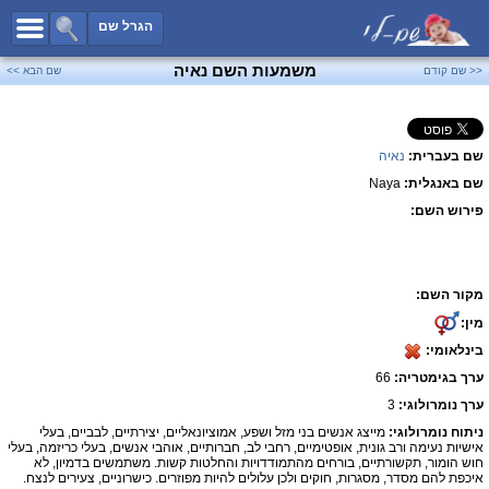
כל השמות
הגרל שם
חיפוש מתקדם
משמעות השם נאיה
<< שם קודם
שם הבא >>
שמות לבנים
שמות לבנות
שם בעברית:
נאיה
שמות משותפים
שם באנגלית:
Naya
שמות נפוצים
פירוש השם:
שמות נדירים
קטגוריות
מקור השם:
חדש!
מפורסמים
מין:
נומרולוגיה
בינלאומי:
הוסף שם
ערך בגימטריה:
66
צור קשר
ערך נומרולוגי:
3
ניתוח נומרולוגי:
מייצג אנשים בני מזל ושפע, אמוציונאליים, יצירתיים, לבביים, בעלי
פייסבוק
אישיות נעימה ורב גונית, אופטימיים, רחבי לב, חברותיים, אוהבי אנשים, בעלי כריזמה, בעלי
חוש הומור, תקשורתיים, בורחים מהתמודדויות והחלטות קשות. משתמשים בדמיון, לא
איכפת להם מסדר, מסגרות, חוקים ולכן עלולים להיות מפוזרים. כישרוניים, צעירים לנצח.