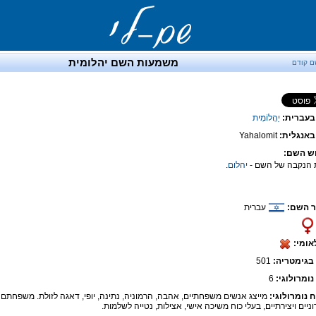
משמעות השם יהלומית
ם קודם
בעברית:
יַהֲלוֹמִית
אנגלית:
Yahalomit
ש השם:
 הנקבה של השם -
יהלום
.
 השם:
עברית
אומי:
בגימטריה:
501
נומרולוגי:
6
ח נומרולוגי:
מייצג אנשים משפחתיים, אהבה, הרמוניה, נתינה, יופי, דאגה לזולת. משפחתם ב
ניים ויצירתיים, בעלי כוח משיכה אישי, אצילות, נטייה לשלמות.