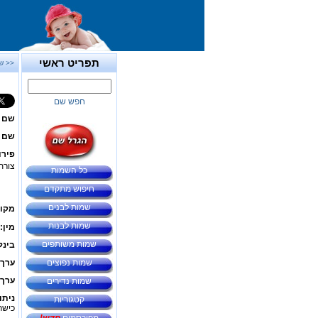
תפריט ראשי
<< ש
חפש שם
שם 
שם ב
פירו
צורת
כל השמות
חיפוש מתקדם
שמות לבנים
מקור
שמות לבנות
מין:
שמות משותפים
בינל
שמות נפוצים
ערך 
ערך 
שמות נדירים
ניתו
קטגוריות
כישרו