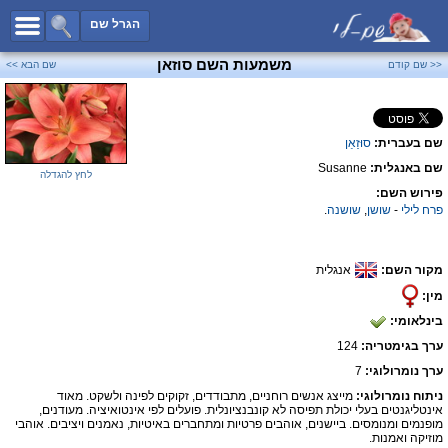
כל השמות
הגרל שם
חיפוש מתקדם
משמעות השם סוזאן
<< שם קודם
שם הבא >>
שמות לבנים
שמות לבנות
שם בעברית:
סוּזַאַן
שמות משותפים
שם באנגלית:
Susanne
שמות נפוצים
לחץ להגדלה
פירוש השם:
שמות נדירים
פרח
לילי
-
שושן
,
שושנה
.
קטגוריות
מקור השם:
אנגלית
חדש!
מפורסמים
מין:
נומרולוגיה
בינלאומי:
הוסף שם
ערך בגימטריה:
124
צור קשר
ערך נומרולוגי:
7
ניתוח נומרולוגי:
מייצג אנשים רוחניים, מתבודדים, זקוקים לפינה ולשקט. מאוד
פייסבוק
אינטליגנטים בעלי יכולת תפיסה לא קונבנציונלית. פועלים לפי אינטואיציה. מעודנים,
מופנמים ומנומסים. ביישנים, אוהבים פרטיות ומתחברים באיטיות, נאמנים ויציבים. אוהבי
מוזיקה ואמנות.