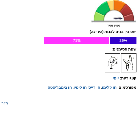
נפוץ מאד
יחס בין בנים לבנות (הערכה):
71%
29%
שפת הסימנים:
קטגוריות:
יופי
מפורסמים:
חן קלימן
,
חן רייס
,
חן ליפין
,
חן צימבליסטה
חזור