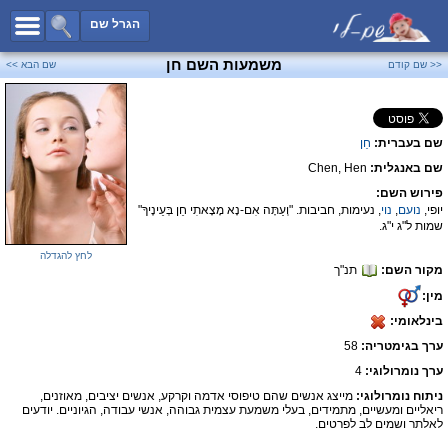
כל השמות
הגרל שם
חיפוש מתקדם
משמעות השם חן
<< שם קודם
שם הבא >>
שמות לבנים
שמות לבנות
שם בעברית:
חֵן
שמות משותפים
שם באנגלית:
Chen, Hen
שמות נפוצים
פירוש השם:
שמות נדירים
יופי,
נועם
,
נוי
, נעימות, חביבות. "וְעַתָּה אִם-נָא מָצָאתִי חֵן בְּעֵינֶיךָ"
שמות ל"ג י"ג.
קטגוריות
לחץ להגדלה
מקור השם:
תנ"ך
חדש!
מפורסמים
מין:
נומרולוגיה
בינלאומי:
הוסף שם
ערך בגימטריה:
58
צור קשר
ערך נומרולוגי:
4
ניתוח נומרולוגי:
מייצג אנשים שהם טיפוסי אדמה וקרקע, אנשים יציבים, מאוזנים,
פייסבוק
ריאליים ומעשיים, מתמידים, בעלי משמעת עצמית גבוהה, אנשי עבודה, הגיוניים. יודעים
לאלתר ושמים לב לפרטים.