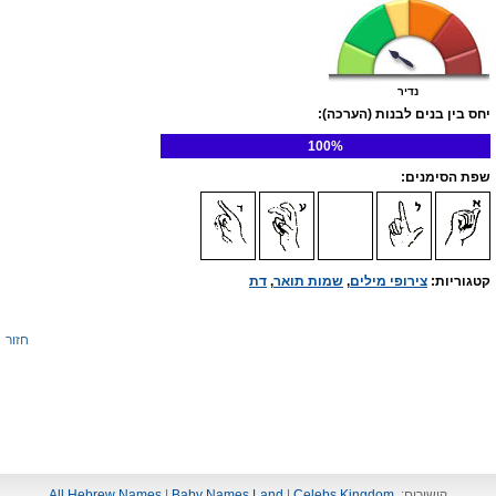
נדיר
יחס בין בנים לבנות (הערכה):
100%
שפת הסימנים:
קטגוריות:
צירופי מילים
,
שמות תואר
,
דת
חזור
קישורים:
Celebs Kingdom
|
Baby Names Land
|
All Hebrew Names