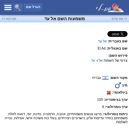
כל השמות
הגרל שם
חיפוש מתקדם
משמעות השם אל עד
<< שם קודם
שם הבא >>
שמות לבנים
שמות לבנות
שם בעברית:
אֵל עָד
שמות משותפים
שם באנגלית:
El Ad
שמות נפוצים
פירוש השם:
שמות נדירים
צירוף של השמות
אל
ו-
עד
.
קטגוריות
מקור השם:
עברית
חדש!
מפורסמים
מין:
נומרולוגיה
בינלאומי:
הוסף שם
ערך בגימטריה:
105
צור קשר
ערך נומרולוגי:
6
ניתוח נומרולוגי:
מייצג אנשים משפחתיים, אהבה, הרמוניה, נתינה, יופי, דאגה לזולת.
פייסבוק
משפחתם בסדר עדיפות עליון. כישרוניים ויצירתיים, בעלי כוח משיכה אישי, אצילות, נטייה
לשלמות.