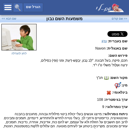
כל השמות
הגרל שם
חיפוש מתקדם
משמעות השם נבון
<< שם קודם
שם הבא >>
שמות לבנים
שמות לבנות
שם בעברית:
נָבוֹן
שמות משותפים
שם באנגלית:
Navon
שמות נפוצים
לחץ להגדלה
פירוש השם:
שמות נדירים
חכם, פיקח, בעל תבונה. "לֵב נָבוֹן, יְבַקֶּשׁ-דָּעַת; ופני (וּפִי) כְסִילִים,
יִרְעֶה אִוֶּלֶת" משלי ט"ו י"ד.
קטגוריות
מקור השם:
תנ"ך
חדש!
מפורסמים
מין:
נומרולוגיה
בינלאומי:
הוסף שם
ערך בגימטריה:
108
צור קשר
ערך נומרולוגי:
9
ניתוח נומרולוגי:
מייצג אנשים בעלי יכולת ביטוי מילולית גבוהה, מחוננים בהבנה
פייסבוק
ואינטואיציה, כריזמטיים ורחבי לב. בעלי נטייה לחדש ולהתחדש, דינמיים, תומכים ומבינים.
לרוב הם חושבים על הזולת ולא על עצמם, יש להם כוח, אדיבות, אהדה, נדיבות. תומכים,
עוזרים ומכוונים. מקרינים ביטחון אך לעיתים מוטעה. הם עלולים ללקות בפטפטנות, רגזנות,