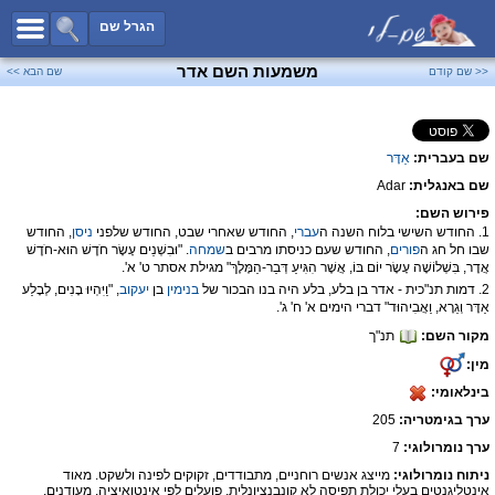
כל השמות
הגרל שם
חיפוש מתקדם
משמעות השם אדר
<< שם קודם
שם הבא >>
שמות לבנים
שמות לבנות
שם בעברית:
אַדָּר
שמות משותפים
שם באנגלית:
Adar
שמות נפוצים
פירוש השם:
שמות נדירים
1. החודש השישי בלוח השנה ה
עברי
, החודש שאחרי שבט, החודש שלפני
ניסן
, החודש
שבו חל חג ה
פורים
, החודש שעם כניסתו מרבים ב
שמחה
. "וּבִשְׁנֵים עָשָׂר חֹדֶשׁ הוּא-חֹדֶשׁ
קטגוריות
אֲדָר, בִּשְׁלוֹשָׁה עָשָׂר יוֹם בּוֹ, אֲשֶׁר הִגִּיעַ דְּבַר-הַמֶּלֶךְ" מגילת אסתר ט' א'.
2. דמות תנ"כית - אדר בן בלע, בלע היה בנו הבכור של
בנימין
בן
יעקוב
, "וַיִּהְיוּ בָנִים, לְבָלַע
חדש!
מפורסמים
אַדָּר וְגֵרָא, וַאֲבִיהוּד" דברי הימים א' ח' ג'.
מקור השם:
תנ"ך
נומרולוגיה
מין:
הוסף שם
בינלאומי:
צור קשר
ערך בגימטריה:
205
פייסבוק
ערך נומרולוגי:
7
ניתוח נומרולוגי:
מייצג אנשים רוחניים, מתבודדים, זקוקים לפינה ולשקט. מאוד
אינטליגנטים בעלי יכולת תפיסה לא קונבנציונלית. פועלים לפי אינטואיציה. מעודנים,